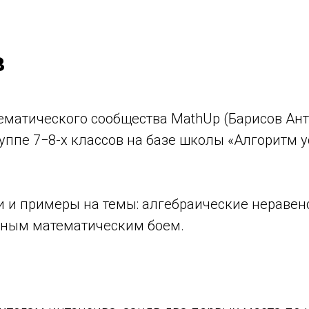
в
матического сообщества MathUp (Барисов Антон
уппе 7−8-х классов на базе школы «Алгоритм у
 и примеры на темы: алгебраические неравенс
сным математическим боем.